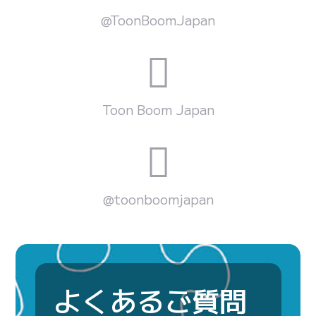
@ToonBoomJapan
Toon Boom Japan
@toonboomjapan
よくあるご質問