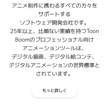
アニメ制作に
携わる
すべての
方々を
サポートする
ソフトウェア開発会社です。
25年
以上、
比類ない
実績を
持つ
Toon
Boomの
プロフェッショナル
向け
アニメーション
ツールは、
デジタル描画、
デジタル絵コンテ、
デジタルアニメーションの
世界標準と
されています。
もっと詳しく