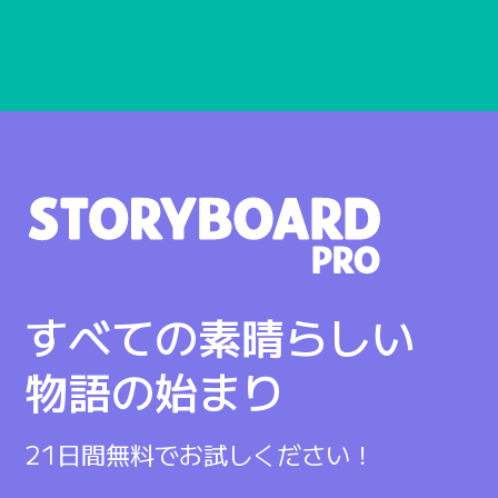
すべての
素晴らしい
物語の
始まり
21日間
無料で
お試し
ください！