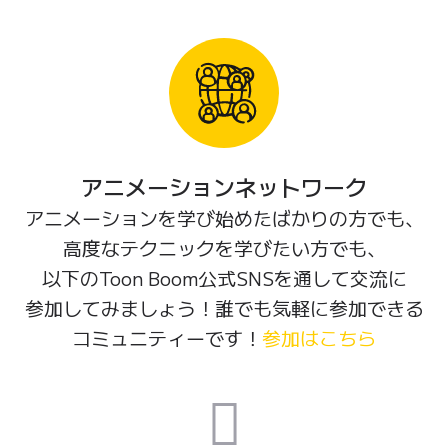
アニメーションネットワーク
アニメーションを
学び
始めた
ばかりの
方でも、
高度な
テクニックを
学びたい
方でも、
以下の
Toon Boom
公式
SNS
を
通して
交流に
参加してみましょう！
誰でも
気軽に
参加
できる
コミュニティーです！
参加はこちら