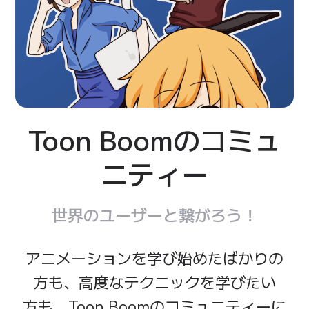
Toon Boomの
コミュ
ニティー
世界の
ユーザーと
繋がろう！
アニメーション
を
学び
始めた
ばかり
の
方も、
高度な
テクニック
を
学びたい
方も、
Toon Boomの
コミュニティーに