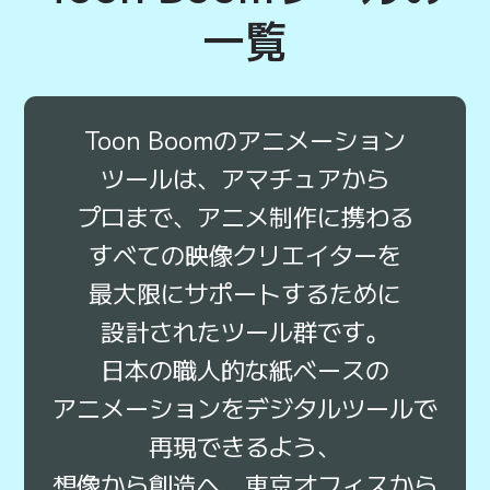
一覧
Toon Boomの
アニメーション
ツールは、
アマチュアから
プロまで、
アニメ制作に
携わる
すべての
映像クリエイターを
最大限に
サポート
するために
設計された
ツール群です。
日本の
職人的な
紙ベースの
アニメーションを
デジタルツールで
再現
できるよう、
想像
から
創造へ、
東京オフィスから