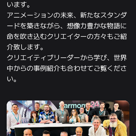
います。
アニメーションの
未来、
新たな
スタンダ
ード
を
築き
ながら、
想像力
豊かな
物語に
命
を
吹き込む
クリエイター
の
方々
も
ご紹
介
致します。
クリエイティブ
リーダー
から
学び、
世界
中
から
の
事例紹介
も
合わせて
ご覧くださ
い。