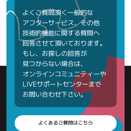
よく
ご質問
頂く
一般的な
アフターサービス、
その他
技術的
機能に
関する
質問へ
回答させて
頂いて
おります。
もし、
お探しの
回答が
見つからない
場合は、
オンライン
コミュニティー
や
LIVEサポート
センター
まで
お問い合わせ下さい。
よくあるご質問はこちら