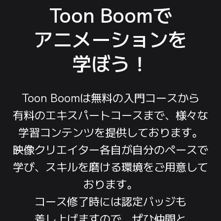
Toon Boomで
アニメーションを
学ぼう！
Toon Boomは
無料の
入門コースから
有料の
エキスパートコースまで、
様々な
学習コンテンツを
提供して
おります。
映像クリエイター
各自が
自分の
ペースで
学び、
スキルを
磨ける
環境を
ご用意して
おります。
コース修了時には
認定バッジも
差し上げますので、
ぜひ
仲間と